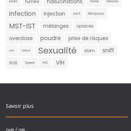
hallucinations
fumée
excès
herbe
Héroïne
infection
injection
Joint
Marijuana
MST-IST
mélanges
opiacés
poudre
overdose
prise de risques
Sexualité
sniff
slam
run
saoul
VIH
SOS
Speed
THC
Savoir plus
GHB / GBL