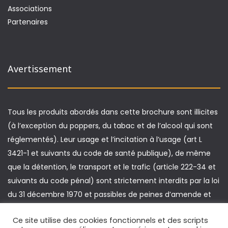
Associations
Partenaires
Avertissement
Tous les produits abordés dans cette brochure sont illicites
(à l’exception du poppers, du tabac et de l’alcool qui sont
réglementés). Leur usage et l’incitation à l’usage (art L
3421-1 et suivants du code de santé publique), de même
que la détention, le transport et le trafic (article 222-34 et
suivants du code pénal) sont strictement interdits par la loi
du 31 décembre 1970 et passibles de peines d’amende et
d’emprisonnement. De plus, la conduite d’un véhicule sous
Ce site utilise des cookies fonctionnels et des scripts
l’emprise de produits illicites est passible de sanctions