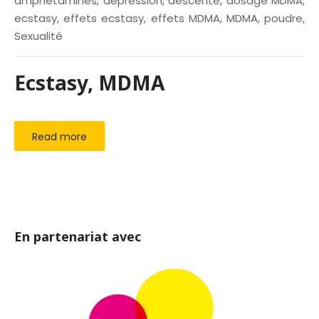
amphétamines
,
dépression
,
descente
,
dosage MDMA
,
ecstasy
,
effets ecstasy
,
effets MDMA
,
MDMA
,
poudre
,
Sexualité
Ecstasy, MDMA
Read more
En partenariat avec