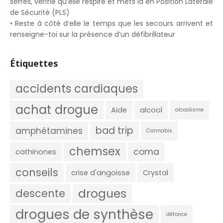
serrés, vérifie qu’elle respire et mets la en Position Latérale
de Sécurité (PLS)
• Reste à côté d’elle le temps que les secours arrivent et
renseigne-toi sur la présence d’un défibrillateur
Étiquettes
accidents cardiaques
achat drogue
Aide
alcool
alcoolisme
bad trip
amphétamines
Cannabis
chemsex
coma
cathinones
conseils
crise d'angoisse
Crystal
drogues
descente
drogues de synthèse
défonce