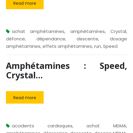
Read more
achat amphétamines
,
amphétamines
,
Crystal
,
défonce
,
dépendance
,
descente
,
dosage
amphétamines
,
effets amphétamines
,
run
,
Speed
Amphétamines : Speed,
Crystal…
Read more
accidents cardiaques
,
achat MDMA
,