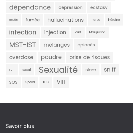
dépendance
dépression
ecstasy
hallucinations
fumée
excès
herbe
Héroïne
infection
injection
Joint
Marijuana
MST-IST
mélanges
opiacés
poudre
overdose
prise de risques
Sexualité
sniff
slam
run
saoul
VIH
SOS
Speed
THC
Savoir plus