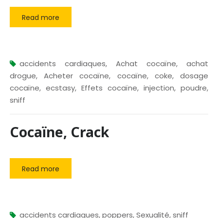
Read more
accidents cardiaques
,
Achat cocaïne
,
achat
drogue
,
Acheter cocaïne
,
cocaïne
,
coke
,
dosage
cocaïne
,
ecstasy
,
Effets cocaïne
,
injection
,
poudre
,
sniff
Cocaïne, Crack
Read more
accidents cardiaques
,
poppers
,
Sexualité
,
sniff