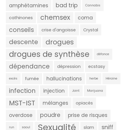
bad trip
amphétamines
Cannabis
chemsex
coma
cathinones
conseils
crise d'angoisse
Crystal
drogues
descente
drogues de synthèse
défonce
dépendance
dépression
ecstasy
hallucinations
fumée
excès
herbe
Héroïne
infection
injection
Joint
Marijuana
MST-IST
mélanges
opiacés
poudre
overdose
prise de risques
Sexualité
sniff
slam
run
saoul