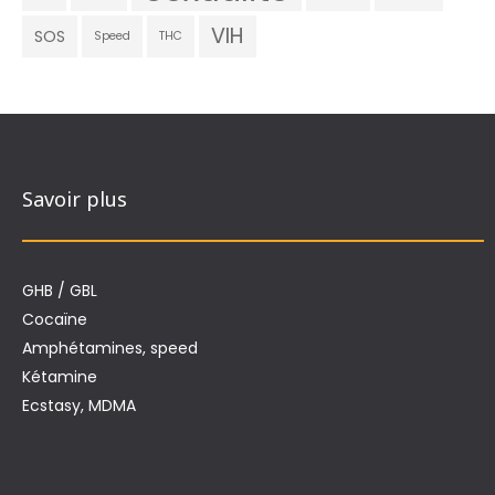
VIH
SOS
Speed
THC
Savoir plus
GHB / GBL
Cocaïne
Amphétamines, speed
Kétamine
Ecstasy, MDMA