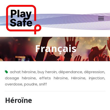
Français
achat héroïne
,
buy heroin
,
dépendance
,
dépression
,
dosage héroïne
,
effets héroïne
,
Héroïne
,
injection
,
overdose
,
poudre
,
sniff
Héroïne