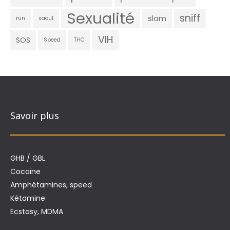
Sexualité
sniff
slam
run
saoul
VIH
SOS
Speed
THC
Savoir plus
GHB / GBL
Cocaïne
Amphétamines, speed
Kétamine
Ecstasy, MDMA