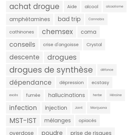
achat drogue
Aide
alcool
alcoolisme
bad trip
amphétamines
Cannabis
chemsex
coma
cathinones
conseils
crise d'angoisse
Crystal
drogues
descente
drogues de synthèse
défonce
dépendance
dépression
ecstasy
hallucinations
fumée
excès
herbe
Héroïne
infection
injection
Joint
Marijuana
MST-IST
mélanges
opiacés
poudre
overdose
prise de risques