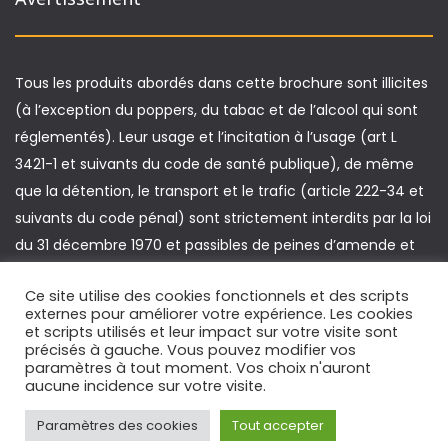
Tous les produits abordés dans cette brochure sont illicites
(à l’exception du poppers, du tabac et de l’alcool qui sont
réglementés). Leur usage et l’incitation à l’usage (art L
3421-1 et suivants du code de santé publique), de même
que la détention, le transport et le trafic (article 222-34 et
suivants du code pénal) sont strictement interdits par la loi
du 31 décembre 1970 et passibles de peines d’amende et
d’emprisonnement. De plus, la conduite d’un véhicule sous
Ce site utilise des cookies fonctionnels et des scripts
l’emprise de produits illicites est passible de sanctions
externes pour améliorer votre expérience. Les cookies
spécifiques (article L 235-1 du code de la route).
et scripts utilisés et leur impact sur votre visite sont
précisés à gauche. Vous pouvez modifier vos
paramètres à tout moment. Vos choix n'auront
aucune incidence sur votre visite.
Copyright © Playsafe.fr. Site réalisé par Votre Webmaster.fr
Paramètres des cookies
Tout accepter