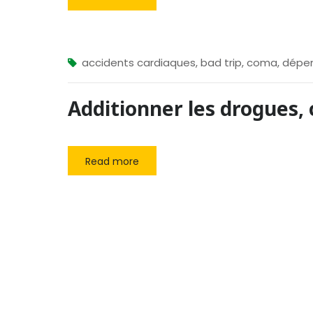
accidents cardiaques
,
bad trip
,
coma
,
dépe
Additionner les drogues, 
Read more