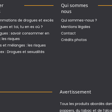
er
Qui sommes
s
nous
mations de drogues et excès
Qui sommes-nous ?
gues et toi, tu en es où ?
Mentions légales
ogues : savoir consommer en
Contact
t les risques
Crédits photos
 et mélanges : les risques
x : Drogues et sexualités
Avertissement
Tous les produits abordés dans
poppers, du tabac et de l’alco