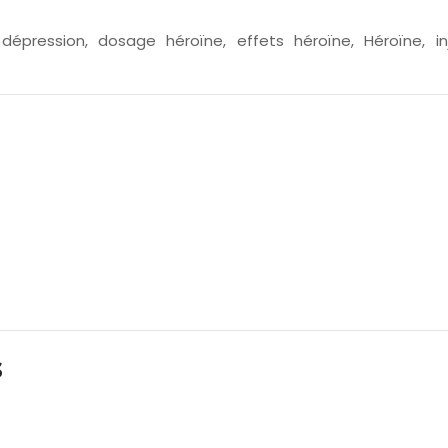
,
dépression
,
dosage héroïne
,
effets héroïne
,
Héroïne
,
i
s