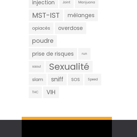
injection
Joint
Marijuana
MST-IST
mélanges
overdose
opiacés
poudre
prise de risques
run
Sexualité
saoul
sniff
slam
SOS
Speed
VIH
THC