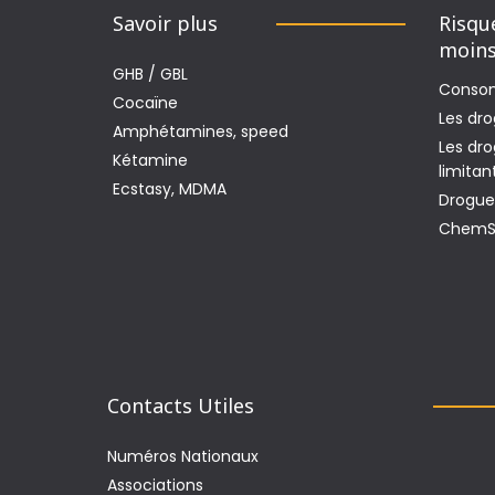
Savoir plus
Risqu
moin
GHB / GBL
Consom
Cocaïne
Les dro
Amphétamines, speed
Les dr
Kétamine
limitan
Ecstasy, MDMA
Drogues
ChemSe
Contacts Utiles
Numéros Nationaux
Associations