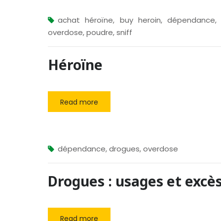
achat héroïne
,
buy heroin
,
dépendance
overdose
,
poudre
,
sniff
Héroïne
Read more
dépendance
,
drogues
,
overdose
Drogues : usages et excè
Read more