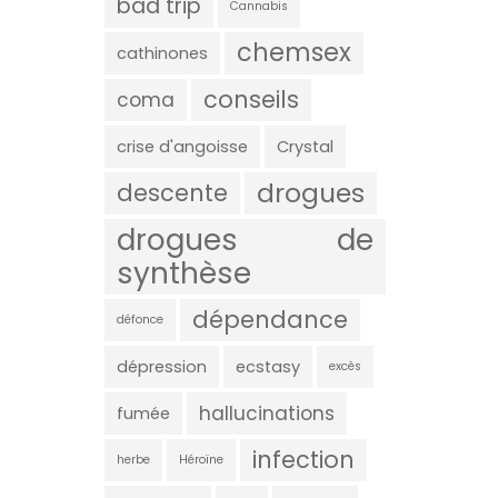
bad trip
Cannabis
chemsex
cathinones
conseils
coma
crise d'angoisse
Crystal
drogues
descente
drogues de
synthèse
dépendance
défonce
dépression
ecstasy
excès
hallucinations
fumée
infection
herbe
Héroïne