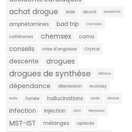
achat drogue
Aide
alcool
alcoolisme
bad trip
amphétamines
Cannabis
chemsex
coma
cathinones
conseils
crise d'angoisse
Crystal
drogues
descente
drogues de synthèse
défonce
dépendance
dépression
ecstasy
hallucinations
fumée
excès
herbe
Héroïne
infection
injection
Joint
Marijuana
MST-IST
mélanges
opiacés