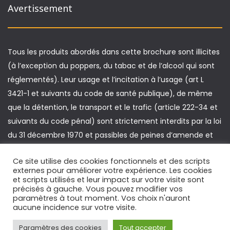
Avertissement
Tous les produits abordés dans cette brochure sont illicites
(à l’exception du poppers, du tabac et de l’alcool qui sont
réglementés). Leur usage et l’incitation à l’usage (art L
3421-1 et suivants du code de santé publique), de même
que la détention, le transport et le trafic (article 222-34 et
suivants du code pénal) sont strictement interdits par la loi
du 31 décembre 1970 et passibles de peines d’amende et
d’emprisonnement. De plus, la conduite d’un véhicule sous
Ce site utilise des cookies fonctionnels et des scripts
l’emprise de produits illicites est passible de sanctions
externes pour améliorer votre expérience. Les cookies
spécifiques (article L 235-1 du code de la route).
et scripts utilisés et leur impact sur votre visite sont
précisés à gauche. Vous pouvez modifier vos
paramètres à tout moment. Vos choix n'auront
aucune incidence sur votre visite.
Copyright © Playsafe.fr. Site réalisé par Votre Webmaster.fr
Paramètres des cookies
Tout accepter