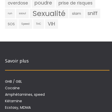
poudre
overdose
prise de risques
Sexualité
sniff
slam
run
saoul
VIH
SOS
Speed
THC
Savoir plus
GHB / GBL
Cocaïne
Amphétamines, speed
Kétamine
Ecstasy, MDMA